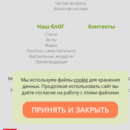
Частые вопросы
Бонусная система
Наш блОГ
Контакты
Статьи
Тесты
Видео
Посетить самостоятельно
Виртуальные экскурсии
Промопродукция
ПРОЕКТ РЕАЛИЗУЕТСЯ ПРИ ПОДДЕРЖКЕ ПРАВИТЕЛЬСТВА САНК
Мы используем файлы
cookie
для хранения
ПЕТЕРБУРГА
данных. Продолжая использовать сайт вы
Использование материалов, размещенных на сайте
даёте согласие на работу с этими файлами
допускается только с согласия правообладателя и
обязательной ссылкой на источник информации.
ПРИНЯТЬ И ЗАКРЫТЬ