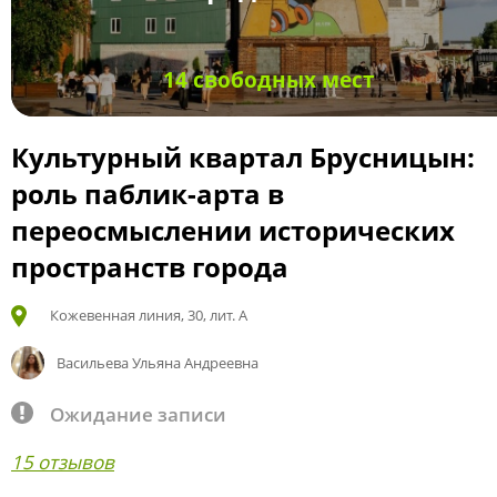
14 свободных мест
Культурный квартал Брусницын:
роль паблик-арта в
переосмыслении исторических
пространств города
Кожевенная линия, 30, лит. А
Васильева Ульяна Андреевна
Ожидание записи
15 отзывов