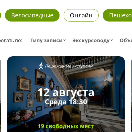
Велосипедные
Онлайн
Пешехо
Типу записи
Экскурсоводу
Объ
овать по:
Пешеходные экскурсии
12 августа
Среда 18:30
19 свободных мест