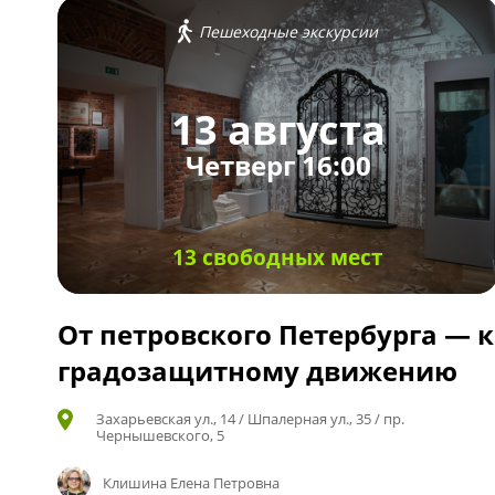
Пешеходные экскурсии
13 августа
Четверг 16:00
13 свободных мест
От петровского Петербурга — к
градозащитному движению
Захарьевская ул., 14 / Шпалерная ул., 35 / пр.
Чернышевского, 5
Клишина Елена Петровна