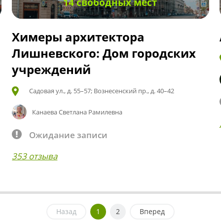
14 свободных мест
Химеры архитектора
Лишневского: Дом городских
учреждений
Садовая ул., д. 55–57; Вознесенский пр., д. 40–42
Канаева Светлана Рамилевна
Ожидание записи
353 отзыва
Назад
1
2
Вперед