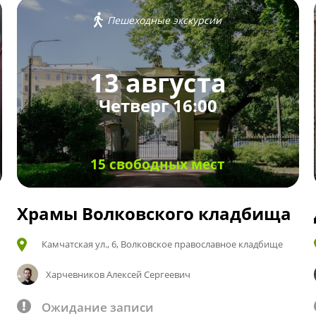
Пешеходные экскурсии
13 августа
Четверг 16:00
15 свободных мест
Храмы Волковского кладбища
Камчатская ул., 6, Волковское православное кладбище
Харчевников Алексей Сергеевич
Ожидание записи