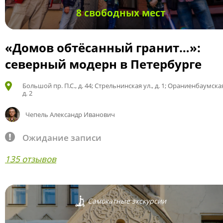
8 свободных мест
«Домов обтёсанный гранит…»:
северный модерн в Петербурге
Большой пр. П.С., д. 44; Стрельнинская ул., д. 1; Ораниенбаумская
д. 2
Чепель Александр Иванович
Ожидание записи
135 отзывов
Самокатные экскурсии