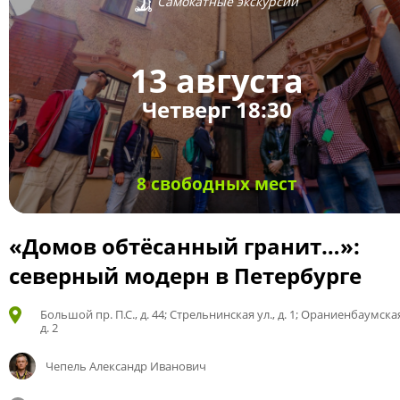
Самокатные экскурсии
13 августа
Четверг 18:30
8 свободных мест
«Домов обтёсанный гранит…»:
северный модерн в Петербурге
Большой пр. П.С., д. 44; Стрельнинская ул., д. 1; Ораниенбаумская
д. 2
Чепель Александр Иванович