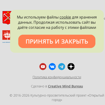
ПРАВИТЕЛЬСТВО САНКТ-ПЕТЕРБУРГА
Мы используем файлы
cookie
для хранения
КОМИТЕТ ПО ГОСУДАРСТВЕННОМУ КОНТРОЛЮ, ИСПОЛЬЗОВАНИ
данных. Продолжая использовать сайт вы
И ОХРАНЕ ПАМЯТНИКОВ ИСТОРИИ И КУЛЬТУРЫ
даёте согласие на работу с этими файлами
ВСЕРОССИЙСКОЕ ОБЩЕСТВО ОХРАНЫ ПАМЯТНИКОВ
ИСТОРИИ И КУЛЬТУРЫ
ПРИНЯТЬ И ЗАКРЫТЬ
САНКТ-ПЕТЕРБУРГСКОЕ ГОРОДСКОЕ ОТДЕЛЕНИЕ
Политика конфиденциальности
Сделано в
Creative Mind Bureau
© 2016-2026 Культурно-просветительский проект «Открытый
город»