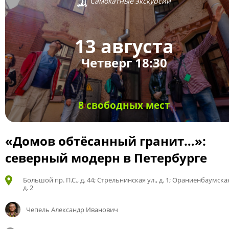
Самокатные экскурсии
13 августа
Четверг 18:30
8 свободных мест
«Домов обтёсанный гранит…»:
северный модерн в Петербурге
Большой пр. П.С., д. 44; Стрельнинская ул., д. 1; Ораниенбаумская
д. 2
Чепель Александр Иванович