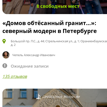
8 свободных мест
«Домов обтёсанный гранит…»:
северный модерн в Петербурге
Большой пр. П.С., д. 44; Стрельнинская ул., д. 1; Ораниенбаумская
д. 2
Чепель Александр Иванович
Ожидание записи
135 отзывов
Самокатные экскурсии