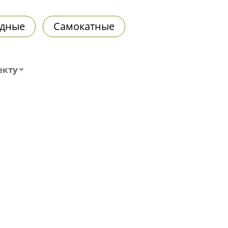
дные
Самокатные
екту