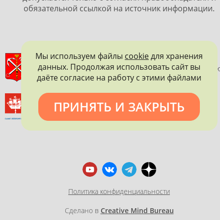
обязательной ссылкой на источник информации.
Мы используем файлы
cookie
для хранения
ПРАВИТЕЛЬСТВО САНКТ-ПЕТЕРБУРГА
данных. Продолжая использовать сайт вы
КОМИТЕТ ПО ГОСУДАРСТВЕННОМУ КОНТРОЛЮ, ИСПОЛЬЗОВАНИ
даёте согласие на работу с этими файлами
И ОХРАНЕ ПАМЯТНИКОВ ИСТОРИИ И КУЛЬТУРЫ
ВСЕРОССИЙСКОЕ ОБЩЕСТВО ОХРАНЫ ПАМЯТНИКОВ
ПРИНЯТЬ И ЗАКРЫТЬ
ИСТОРИИ И КУЛЬТУРЫ
САНКТ-ПЕТЕРБУРГСКОЕ ГОРОДСКОЕ ОТДЕЛЕНИЕ
Политика конфиденциальности
Сделано в
Creative Mind Bureau