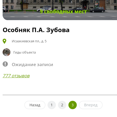
9 свободных мест
Особняк П.А. Зубова
Исаакиевская пл., д. 5
Гиды объекта
Ожидание записи
777 отзывов
Назад
1
2
3
Вперед