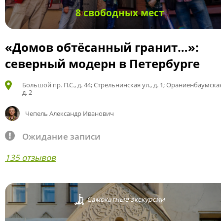
8 свободных мест
«Домов обтёсанный гранит…»:
северный модерн в Петербурге
Большой пр. П.С., д. 44; Стрельнинская ул., д. 1; Ораниенбаумская
д. 2
Чепель Александр Иванович
Ожидание записи
135 отзывов
Самокатные экскурсии