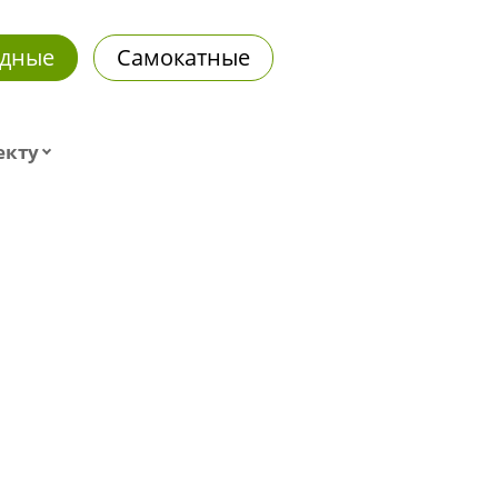
дные
Самокатные
екту