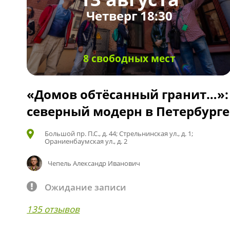
Четверг 18:30
8 свободных мест
«Домов обтёсанный гранит…»:
северный модерн в Петербурге
Большой пр. П.С., д. 44; Стрельнинская ул., д. 1;
Ораниенбаумская ул., д. 2
Чепель Александр Иванович
Ожидание записи
135 отзывов