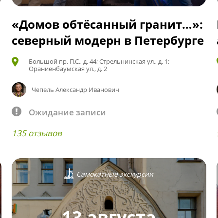
«Домов обтёсанный гранит…»:
северный модерн в Петербурге
Большой пр. П.С., д. 44; Стрельнинская ул., д. 1;
Ораниенбаумская ул., д. 2
Чепель Александр Иванович
Ожидание записи
135 отзывов
Самокатные экскурсии
13 августа