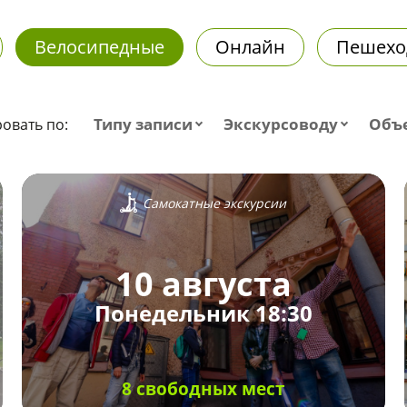
Велосипедные
Онлайн
Пешехо
Типу записи
Экскурсоводу
Объ
овать по:
Самокатные экскурсии
10 августа
Понедельник 18:30
8 свободных мест