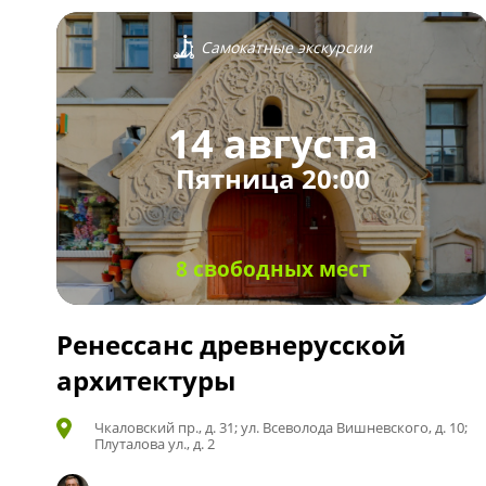
Самокатные экскурсии
14 августа
Пятница 20:00
8 свободных мест
Ренессанс древнерусской
архитектуры
Чкаловский пр., д. 31; ул. Всеволода Вишневского, д. 10;
Плуталова ул., д. 2