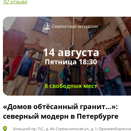
92 отзыва
Самокатные экскурсии
14 августа
Пятница 18:30
8 свободных мест
«Домов обтёсанный гранит…»:
северный модерн в Петербурге
Большой пр. П.С., д. 44; Стрельнинская ул., д. 1; Ораниенбаумская