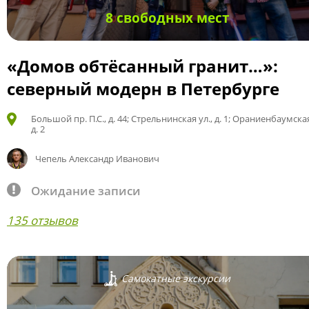
8 свободных мест
«Домов обтёсанный гранит…»:
северный модерн в Петербурге
Большой пр. П.С., д. 44; Стрельнинская ул., д. 1; Ораниенбаумская
д. 2
Чепель Александр Иванович
Ожидание записи
135 отзывов
Самокатные экскурсии