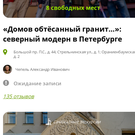
8 свободных мест
«Домов обтёсанный гранит…»:
северный модерн в Петербурге
Большой пр. П.С., д. 44; Стрельнинская ул., д. 1; Ораниенбаумская
д. 2
Чепель Александр Иванович
Ожидание записи
135 отзывов
Самокатные экскурсии