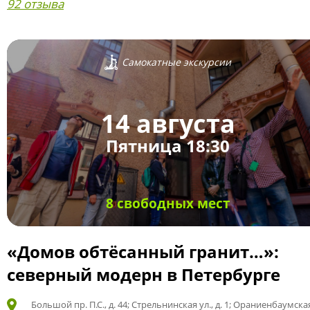
92 отзыва
Самокатные экскурсии
14 августа
Пятница 18:30
8 свободных мест
«Домов обтёсанный гранит…»:
северный модерн в Петербурге
Большой пр. П.С., д. 44; Стрельнинская ул., д. 1; Ораниенбаумская