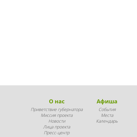
О нас
Афиша
Приветствие губернатора
События
Миссия проекта
Места
Новости
Календарь
Лица проекта
Пресс-центр