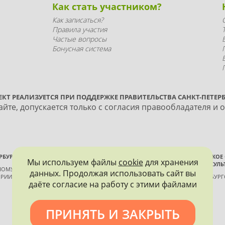
Как стать участником?
Как записаться?
Правила участия
Частые вопросы
Бонусная система
ЕКТ РЕАЛИЗУЕТСЯ ПРИ ПОДДЕРЖКЕ ПРАВИТЕЛЬСТВА САНКТ-ПЕТЕРБ
йте, допускается только с согласия правообладателя и 
РБУРГА
ВСЕРОССИЙСКОЕ
Мы используем файлы
cookie
для хранения
ИСТОРИИ И КУЛЬ
ННОМУ КОНТРОЛЮ, ИСПОЛЬЗОВАНИЮ
данных. Продолжая использовать сайт вы
РИИ И КУЛЬТУРЫ
САНКТ-ПЕТЕРБУР
даёте согласие на работу с этими файлами
ПРИНЯТЬ И ЗАКРЫТЬ
Политика конфиденциальности