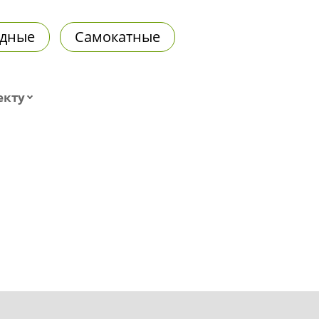
дные
Самокатные
екту