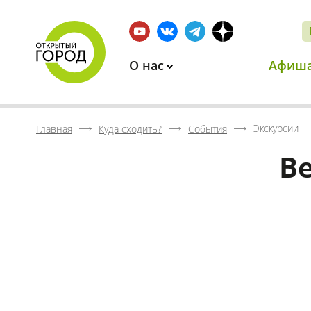
О нас
Афиш
Экскурсии
Главная
Куда сходить?
События
В