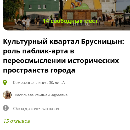
14 свободных мест
Культурный квартал Брусницын:
роль паблик-арта в
переосмыслении исторических
пространств города
Кожевенная линия, 30, лит. А
Васильева Ульяна Андреевна
Ожидание записи
15 отзывов