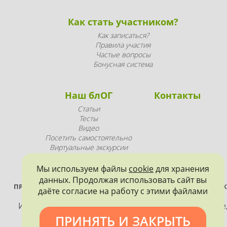
Как стать участником?
Как записаться?
Правила участия
Частые вопросы
Бонусная система
Наш блОГ
Контакты
Статьи
Тесты
Видео
Посетить самостоятельно
Виртуальные экскурсии
Промопродукция
Мы используем файлы
cookie
для хранения
данных. Продолжая использовать сайт вы
ПРОЕКТ РЕАЛИЗУЕТСЯ ПРИ ПОДДЕРЖКЕ ПРАВИТЕЛЬСТВА САНК
даёте согласие на работу с этими файлами
ПЕТЕРБУРГА
Использование материалов, размещенных на сайте
допускается только с согласия правообладателя и
ПРИНЯТЬ И ЗАКРЫТЬ