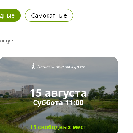
дные
Самокатные
екту
Пешеходные экскурсии
15 августа
Суббота 11:00
15 свободных мест