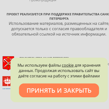
ПРОЕКТ РЕАЛИЗУЕТСЯ ПРИ ПОДДЕРЖКЕ ПРАВИТЕЛЬСТВА САНК
ПЕТЕРБУРГА
Использование материалов, размещенных на сайте
допускается только с согласия правообладателя и
обязательной ссылкой на источник информации.
ПРАВИТЕЛЬСТВО САНКТ-ПЕТЕРБУРГА
КОМИТЕТ ПО ГОСУДАРСТВЕННОМУ КОНТРОЛЮ, ИСПОЛЬЗОВАНИ
Мы используем файлы
cookie
для хранения
И ОХРАНЕ ПАМЯТНИКОВ ИСТОРИИ И КУЛЬТУРЫ
данных. Продолжая использовать сайт вы
даёте согласие на работу с этими файлами
ВСЕРОССИЙСКОЕ ОБЩЕСТВО ОХРАНЫ ПАМЯТНИКОВ
ИСТОРИИ И КУЛЬТУРЫ
САНКТ-ПЕТЕРБУРГСКОЕ ГОРОДСКОЕ ОТДЕЛЕНИЕ
ПРИНЯТЬ И ЗАКРЫТЬ