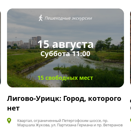
Пешеходные экскурсии
15 августа
Суббота 11:00
15 свободных мест
Лигово-Урицк: Город, которого
нет
Квартал, ограниченный Петергофским шоссе, пр.
Маршала Жукова, ул. Партизана Германа и пр. Ветеранов