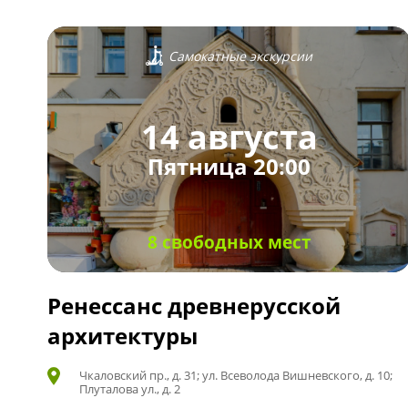
Самокатные экскурсии
14 августа
Пятница 20:00
8 свободных мест
Ренессанс древнерусской
архитектуры
Чкаловский пр., д. 31; ул. Всеволода Вишневского, д. 10;
Плуталова ул., д. 2