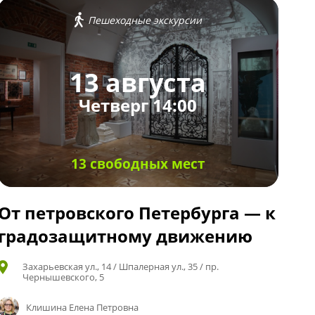
Пешеходные экскурсии
13 августа
Четверг 14:00
13 свободных мест
От петровского Петербурга — к
градозащитному движению
Захарьевская ул., 14 / Шпалерная ул., 35 / пр.
Чернышевского, 5
Клишина Елена Петровна