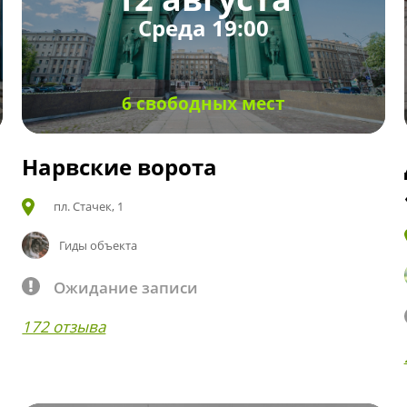
Среда 19:00
6 свободных мест
Нарвские ворота
пл. Стачек, 1
Гиды объекта
Ожидание записи
172 отзыва