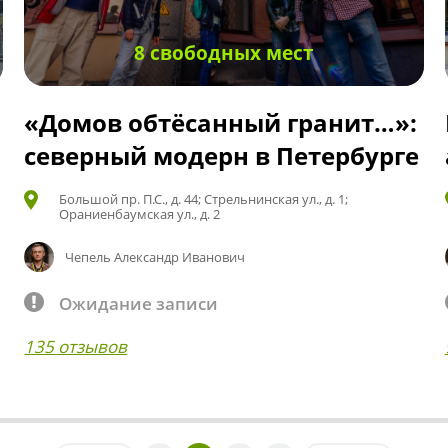
8 свободных мест
«Домов обтёсанный гранит…»:
северный модерн в Петербурге
Большой пр. П.С., д. 44; Стрельнинская ул., д. 1;
Ораниенбаумская ул., д. 2
Чепель Александр Иванович
Ожидание записи
135 отзывов