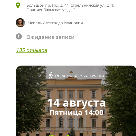
Большой пр. П.С., д. 44; Стрельнинская ул., д. 1;
Ораниенбаумская ул., д. 2
Чепель Александр Иванович
Ожидание записи
135 отзывов
Пешеходные экскурсии
14 августа
Пятница 14:00