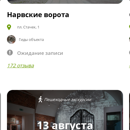
Нарвские ворота
пл. Стачек, 1
Гиды объекта
Ожидание записи
172 отзыва
Пешеходные экскурсии
13 августа