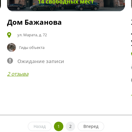
14 свободных мест
Дом Бажанова
ул. Марата, д. 72
Гиды объекта
Ожидание записи
2 отзыва
Назад
1
2
Вперед