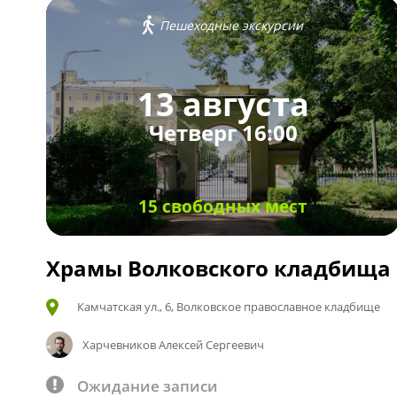
Пешеходные экскурсии
13 августа
Четверг 16:00
15 свободных мест
Храмы Волковского кладбища
Камчатская ул., 6, Волковское православное кладбище
Харчевников Алексей Сергеевич
Ожидание записи