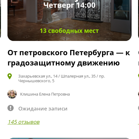
Четверг 14:00
13 свободных мест
От петровского Петербурга — к
градозащитному движению
Захарьевская ул., 14 / Шпалерная ул., 35 / пр.
Чернышевского, 5
Клишина Елена Петровна
Ожидание записи
145 отзывов