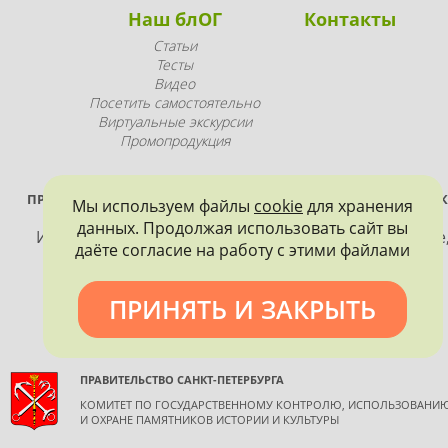
Наш блОГ
Контакты
Статьи
Тесты
Видео
Посетить самостоятельно
Виртуальные экскурсии
Промопродукция
ПРОЕКТ РЕАЛИЗУЕТСЯ ПРИ ПОДДЕРЖКЕ ПРАВИТЕЛЬСТВА САНК
Мы используем файлы
cookie
для хранения
ПЕТЕРБУРГА
данных. Продолжая использовать сайт вы
Использование материалов, размещенных на сайте
даёте согласие на работу с этими файлами
допускается только с согласия правообладателя и
обязательной ссылкой на источник информации.
ПРИНЯТЬ И ЗАКРЫТЬ
ПРАВИТЕЛЬСТВО САНКТ-ПЕТЕРБУРГА
КОМИТЕТ ПО ГОСУДАРСТВЕННОМУ КОНТРОЛЮ, ИСПОЛЬЗОВАНИ
И ОХРАНЕ ПАМЯТНИКОВ ИСТОРИИ И КУЛЬТУРЫ