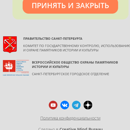
допускается только с согласия правообладателя и
ПРИНЯТЬ И ЗАКРЫТЬ
обязательной ссылкой на источник информации.
ПРАВИТЕЛЬСТВО САНКТ-ПЕТЕРБУРГА
КОМИТЕТ ПО ГОСУДАРСТВЕННОМУ КОНТРОЛЮ, ИСПОЛЬЗОВАНИ
И ОХРАНЕ ПАМЯТНИКОВ ИСТОРИИ И КУЛЬТУРЫ
ВСЕРОССИЙСКОЕ ОБЩЕСТВО ОХРАНЫ ПАМЯТНИКОВ
ИСТОРИИ И КУЛЬТУРЫ
САНКТ-ПЕТЕРБУРГСКОЕ ГОРОДСКОЕ ОТДЕЛЕНИЕ
Политика конфиденциальности
Сделано в
Creative Mind Bureau