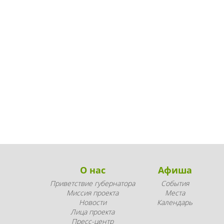
О нас
Афиша
Приветствие губернатора
События
Миссия проекта
Места
Новости
Календарь
Лица проекта
Пресс-центр