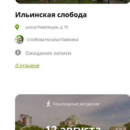
Ильинская слобода
шоссе Революции, д. 75
Столбова Наталья Павловна
Ожидание записи
0 отзывов
Пешеходные экскурсии
12 августа