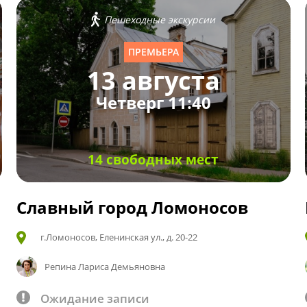
Пешеходные экскурсии
ПРЕМЬЕРА
13 августа
Четверг 11:40
14 свободных мест
Славный город Ломоносов
г.Ломоносов, Еленинская ул., д. 20-22
Репина Лариса Демьяновна
Ожидание записи