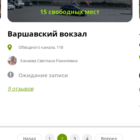
15 свободных мест
Варшавский вокзал
Обводного канала, 118
Канаева Светлана Рамилевна
Ожидание записи
9 отзывов
Назад
1
2
3
4
Вперед