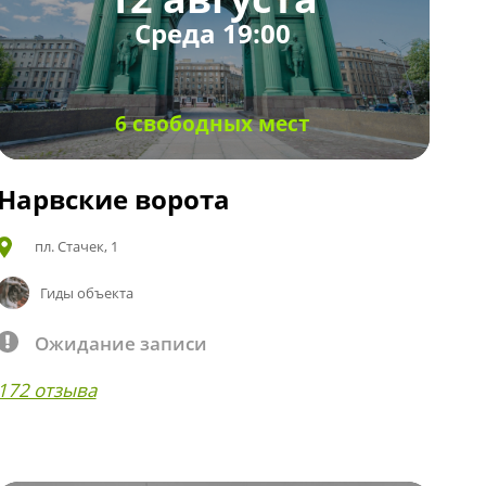
Среда 19:00
6 свободных мест
Нарвские ворота
пл. Стачек, 1
Гиды объекта
Ожидание записи
172 отзыва