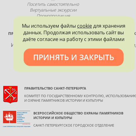
Посетить самостоятельно
Виртуальные экскурсии
Промопродукция
Мы используем файлы
cookie
для хранения
данных. Продолжая использовать сайт вы
ПРОЕКТ РЕАЛИЗУЕТСЯ ПРИ ПОДДЕРЖКЕ ПРАВИТЕЛЬСТВА САНК
даёте согласие на работу с этими файлами
ПЕТЕРБУРГА
Использование материалов, размещенных на сайте
допускается только с согласия правообладателя и
ПРИНЯТЬ И ЗАКРЫТЬ
обязательной ссылкой на источник информации.
ПРАВИТЕЛЬСТВО САНКТ-ПЕТЕРБУРГА
КОМИТЕТ ПО ГОСУДАРСТВЕННОМУ КОНТРОЛЮ, ИСПОЛЬЗОВАНИ
И ОХРАНЕ ПАМЯТНИКОВ ИСТОРИИ И КУЛЬТУРЫ
ВСЕРОССИЙСКОЕ ОБЩЕСТВО ОХРАНЫ ПАМЯТНИКОВ
ИСТОРИИ И КУЛЬТУРЫ
САНКТ-ПЕТЕРБУРГСКОЕ ГОРОДСКОЕ ОТДЕЛЕНИЕ