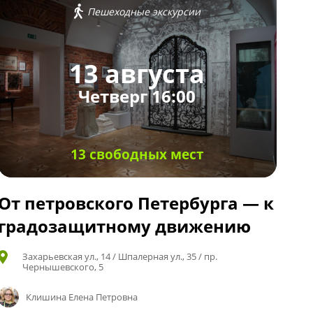
Пешеходные экскурсии
13 августа
Четверг 16:00
13 свободных мест
От петровского Петербурга — к
градозащитному движению
Захарьевская ул., 14 / Шпалерная ул., 35 / пр.
Чернышевского, 5
Клишина Елена Петровна