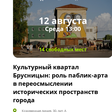
12 августа
Среда 13:00
14 свободных мест
Культурный квартал
Брусницын: роль паблик-арта
в переосмыслении
исторических пространств
города
Кожевенная линия, 30, лит. А