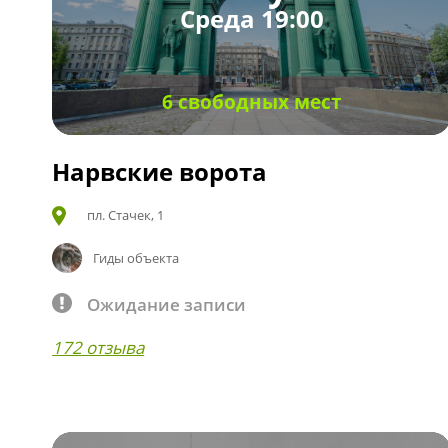
Среда 19:00
6 свободных мест
Нарвские ворота
пл. Стачек, 1
Гиды объекта
Ожидание записи
172 отзыва