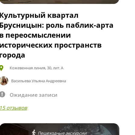
Культурный квартал
Брусницын: роль паблик-арта
в переосмыслении
исторических пространств
города
Кожевенная линия, 30, лит. А
Васильева Ульяна Андреевна
Ожидание записи
15 отзывов
Пешеходные экскурсии