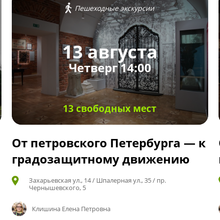
Пешеходные экскурсии
13 августа
Четверг 14:00
13 свободных мест
От петровского Петербурга — к
градозащитному движению
Захарьевская ул., 14 / Шпалерная ул., 35 / пр.
Чернышевского, 5
Клишина Елена Петровна