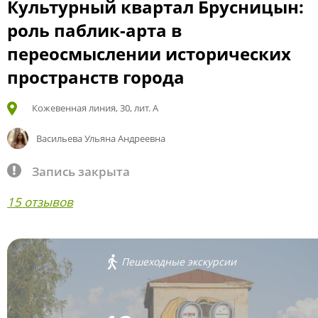
Культурный квартал Брусницын:
роль паблик-арта в
переосмыслении исторических
пространств города
Кожевенная линия, 30, лит. А
Васильева Ульяна Андреевна
Запись закрыта
15 отзывов
Пешеходные экскурсии