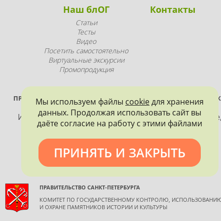
Наш блОГ
Контакты
Статьи
Тесты
Видео
Посетить самостоятельно
Виртуальные экскурсии
Промопродукция
ПРОЕКТ РЕАЛИЗУЕТСЯ ПРИ ПОДДЕРЖКЕ ПРАВИТЕЛЬСТВА САНК
Мы используем файлы
cookie
для хранения
ПЕТЕРБУРГА
данных. Продолжая использовать сайт вы
Использование материалов, размещенных на сайте
даёте согласие на работу с этими файлами
допускается только с согласия правообладателя и
обязательной ссылкой на источник информации.
ПРИНЯТЬ И ЗАКРЫТЬ
ПРАВИТЕЛЬСТВО САНКТ-ПЕТЕРБУРГА
КОМИТЕТ ПО ГОСУДАРСТВЕННОМУ КОНТРОЛЮ, ИСПОЛЬЗОВАНИ
И ОХРАНЕ ПАМЯТНИКОВ ИСТОРИИ И КУЛЬТУРЫ