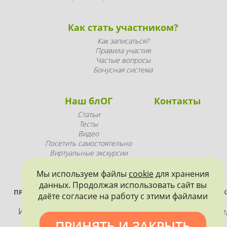
Как стать участником?
Как записаться?
Правила участия
Частые вопросы
Бонусная система
Наш блОГ
Контакты
Статьи
Тесты
Видео
Посетить самостоятельно
Виртуальные экскурсии
Промопродукция
Мы используем файлы
cookie
для хранения
данных. Продолжая использовать сайт вы
ПРОЕКТ РЕАЛИЗУЕТСЯ ПРИ ПОДДЕРЖКЕ ПРАВИТЕЛЬСТВА САНК
даёте согласие на работу с этими файлами
ПЕТЕРБУРГА
Использование материалов, размещенных на сайте
допускается только с согласия правообладателя и
ПРИНЯТЬ И ЗАКРЫТЬ