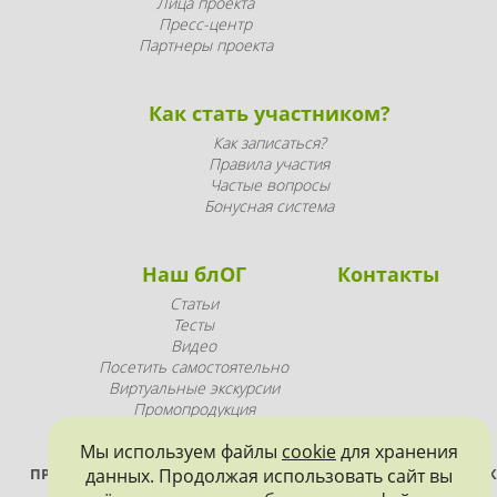
Лица проекта
Пресс-центр
Партнеры проекта
Как стать участником?
Как записаться?
Правила участия
Частые вопросы
Бонусная система
Наш блОГ
Контакты
Статьи
Тесты
Видео
Посетить самостоятельно
Виртуальные экскурсии
Промопродукция
Мы используем файлы
cookie
для хранения
ПРОЕКТ РЕАЛИЗУЕТСЯ ПРИ ПОДДЕРЖКЕ ПРАВИТЕЛЬСТВА САНК
данных. Продолжая использовать сайт вы
ПЕТЕРБУРГА