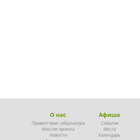
О нас
Афиша
Приветствие губернатора
События
Миссия проекта
Места
Новости
Календарь