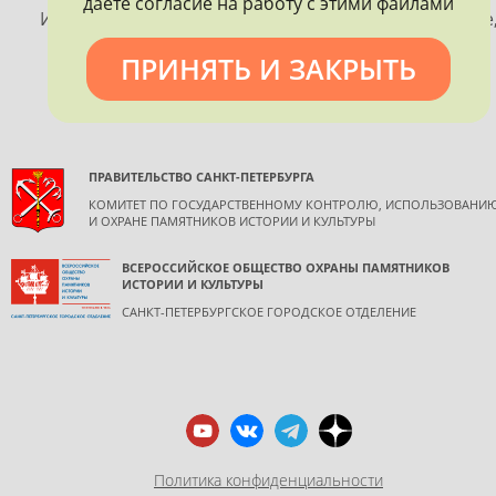
даёте согласие на работу с этими файлами
Использование материалов, размещенных на сайте
допускается только с согласия правообладателя и
ПРИНЯТЬ И ЗАКРЫТЬ
обязательной ссылкой на источник информации.
ПРАВИТЕЛЬСТВО САНКТ-ПЕТЕРБУРГА
КОМИТЕТ ПО ГОСУДАРСТВЕННОМУ КОНТРОЛЮ, ИСПОЛЬЗОВАНИ
И ОХРАНЕ ПАМЯТНИКОВ ИСТОРИИ И КУЛЬТУРЫ
ВСЕРОССИЙСКОЕ ОБЩЕСТВО ОХРАНЫ ПАМЯТНИКОВ
ИСТОРИИ И КУЛЬТУРЫ
САНКТ-ПЕТЕРБУРГСКОЕ ГОРОДСКОЕ ОТДЕЛЕНИЕ
Политика конфиденциальности