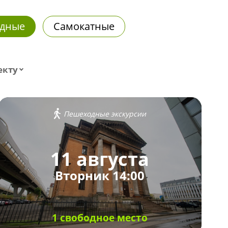
дные
Самокатные
екту
Пешеходные экскурсии
11 августа
Вторник 14:00
1 свободное место