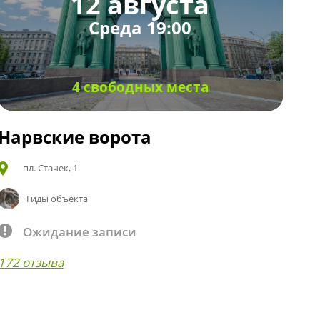
12 августа
Среда 19:00
4 свободных места
Нарвские ворота
пл. Стачек, 1
Гиды объекта
Ожидание записи
172 отзыва