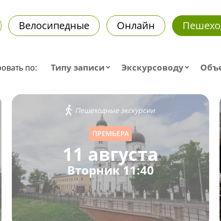
Велосипедные
Онлайн
Пешехо
Типу записи
Экскурсоводу
Объ
овать по:
Пешеходные экскурсии
ПРЕМЬЕРА
11 августа
Вторник 11:40