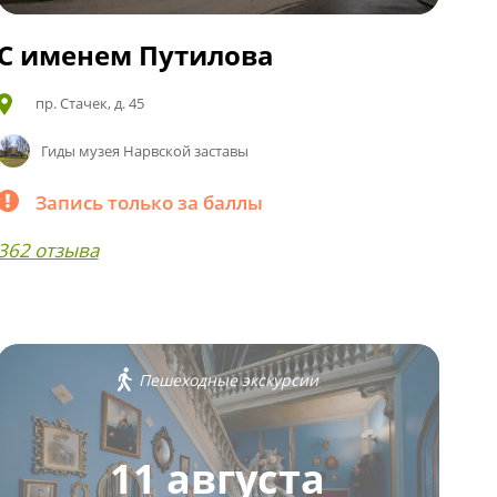
С именем Путилова
пр. Стачек, д. 45
Гиды музея Нарвской заставы
Запись только за баллы
362 отзыва
Пешеходные экскурсии
11 августа