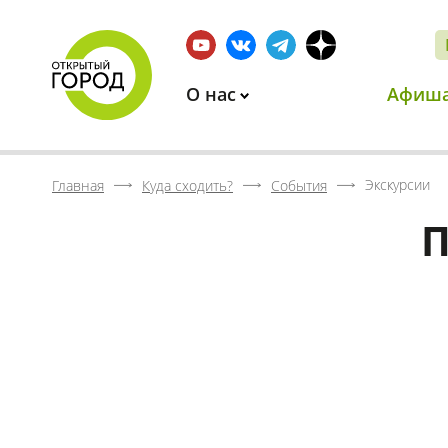
О нас
Афиш
Экскурсии
Главная
Куда сходить?
События
П