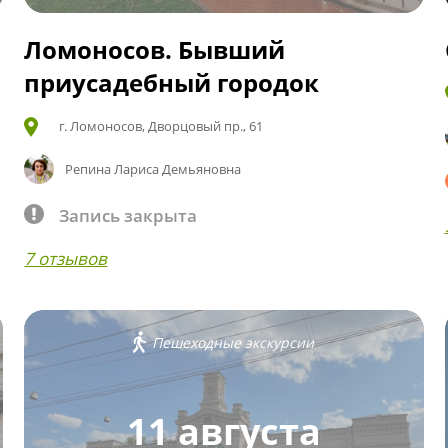
Ломоносов. Бывший
приусадебный городок
г. Ломоносов, Дворцовый пр., 61
Репина Лариса Демьяновна
Запись закрыта
7 отзывов
Пешеходные экскурсии
11 августа