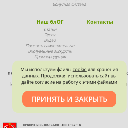
Бонусная система
Наш блОГ
Контакты
Статьи
Тесты
Видео
Посетить самостоятельно
Виртуальные экскурсии
Промопродукция
Мы используем файлы
cookie
для хранения
ПРОЕКТ РЕАЛИЗУЕТСЯ ПРИ ПОДДЕРЖКЕ ПРАВИТЕЛЬСТВА САНК
данных. Продолжая использовать сайт вы
ПЕТЕРБУРГА
даёте согласие на работу с этими файлами
Использование материалов, размещенных на сайте
допускается только с согласия правообладателя и
обязательной ссылкой на источник информации.
ПРИНЯТЬ И ЗАКРЫТЬ
ПРАВИТЕЛЬСТВО САНКТ-ПЕТЕРБУРГА