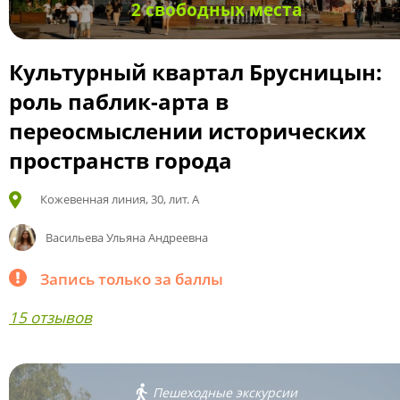
2 свободных места
Культурный квартал Брусницын:
роль паблик-арта в
переосмыслении исторических
пространств города
Кожевенная линия, 30, лит. А
Васильева Ульяна Андреевна
Запись только за баллы
15 отзывов
Пешеходные экскурсии