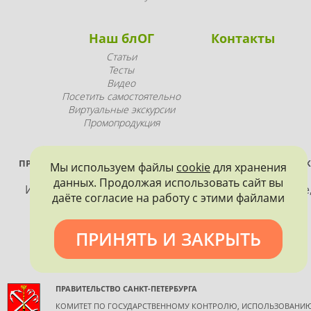
Наш блОГ
Контакты
Статьи
Тесты
Видео
Посетить самостоятельно
Виртуальные экскурсии
Промопродукция
ПРОЕКТ РЕАЛИЗУЕТСЯ ПРИ ПОДДЕРЖКЕ ПРАВИТЕЛЬСТВА САНК
Мы используем файлы
cookie
для хранения
ПЕТЕРБУРГА
данных. Продолжая использовать сайт вы
Использование материалов, размещенных на сайте
даёте согласие на работу с этими файлами
допускается только с согласия правообладателя и
обязательной ссылкой на источник информации.
ПРИНЯТЬ И ЗАКРЫТЬ
ПРАВИТЕЛЬСТВО САНКТ-ПЕТЕРБУРГА
КОМИТЕТ ПО ГОСУДАРСТВЕННОМУ КОНТРОЛЮ, ИСПОЛЬЗОВАНИ