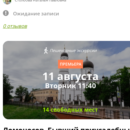
Столбова Наталья Павловна
Ожидание записи
0 отзывов
Пешеходные экскурсии
ПРЕМЬЕРА
11 августа
Вторник 11:40
14 свободных мест
Ломоносов. Бывший приусадебн