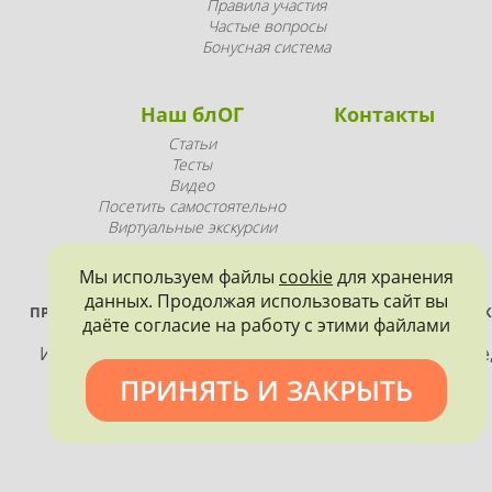
Правила участия
Частые вопросы
Бонусная система
Наш блОГ
Контакты
Статьи
Тесты
Видео
Посетить самостоятельно
Виртуальные экскурсии
Промопродукция
Мы используем файлы
cookie
для хранения
данных. Продолжая использовать сайт вы
ПРОЕКТ РЕАЛИЗУЕТСЯ ПРИ ПОДДЕРЖКЕ ПРАВИТЕЛЬСТВА САНК
даёте согласие на работу с этими файлами
ПЕТЕРБУРГА
Использование материалов, размещенных на сайте
допускается только с согласия правообладателя и
ПРИНЯТЬ И ЗАКРЫТЬ
обязательной ссылкой на источник информации.