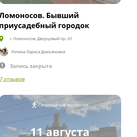
Ломоносов. Бывший
приусадебный городок
г. Ломоносов, Дворцовый пр., 61
Репина Лариса Демьяновна
Запись закрыта
7 отзывов
Пешеходные экскурсии
11 августа