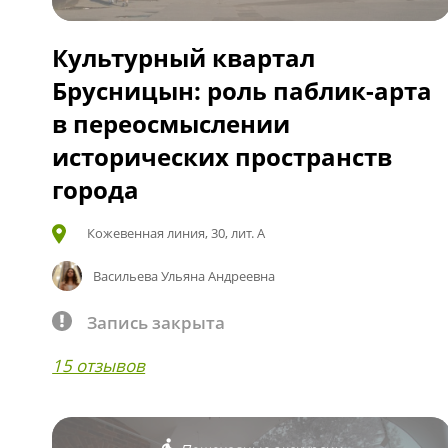
Культурный квартал
Брусницын: роль паблик-арта
в переосмыслении
исторических пространств
города
Кожевенная линия, 30, лит. А
Васильева Ульяна Андреевна
Запись закрыта
15 отзывов