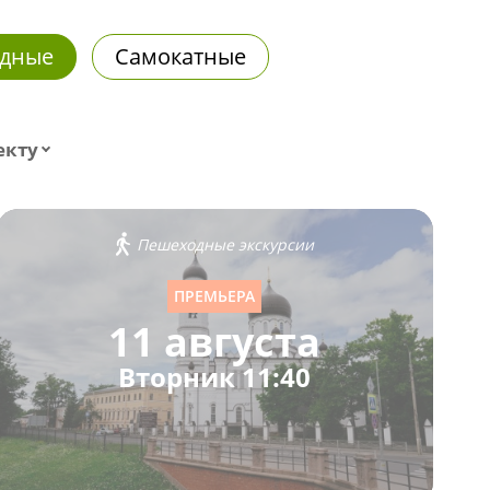
дные
Самокатные
екту
Пешеходные экскурсии
ПРЕМЬЕРА
11 августа
Вторник 11:40