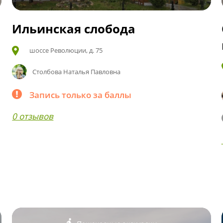
Ильинская слобода
шоссе Революции, д. 75
Столбова Наталья Павловна
Запись только за баллы
0 отзывов