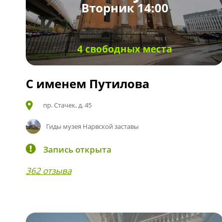
Вторник 14:00
4 свободных места
С именем Путилова
пр. Стачек, д. 45
Гиды музея Нарвской заставы
Запись открыта
362 отзыва