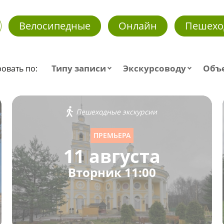
Велосипедные
Онлайн
Пешехо
Типу записи
Экскурсоводу
Объ
овать по:
Пешеходные экскурсии
ПРЕМЬЕРА
11 августа
Вторник 11:00