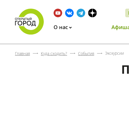
О нас
Афиш
Экскурсии
Главная
Куда сходить?
События
П