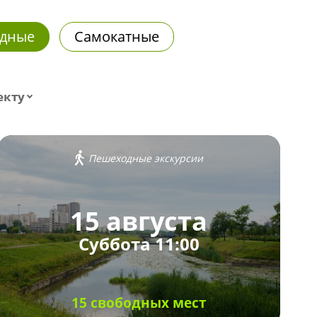
дные
Самокатные
екту
Пешеходные экскурсии
15 августа
Суббота 11:00
15 свободных мест