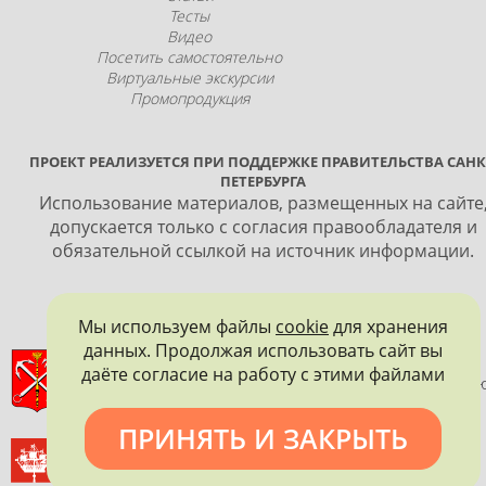
Тесты
Видео
Посетить самостоятельно
Виртуальные экскурсии
Промопродукция
ПРОЕКТ РЕАЛИЗУЕТСЯ ПРИ ПОДДЕРЖКЕ ПРАВИТЕЛЬСТВА САНК
ПЕТЕРБУРГА
Использование материалов, размещенных на сайте
допускается только с согласия правообладателя и
обязательной ссылкой на источник информации.
Мы используем файлы
cookie
для хранения
данных. Продолжая использовать сайт вы
ПРАВИТЕЛЬСТВО САНКТ-ПЕТЕРБУРГА
даёте согласие на работу с этими файлами
КОМИТЕТ ПО ГОСУДАРСТВЕННОМУ КОНТРОЛЮ, ИСПОЛЬЗОВАНИ
И ОХРАНЕ ПАМЯТНИКОВ ИСТОРИИ И КУЛЬТУРЫ
ПРИНЯТЬ И ЗАКРЫТЬ
ВСЕРОССИЙСКОЕ ОБЩЕСТВО ОХРАНЫ ПАМЯТНИКОВ
ИСТОРИИ И КУЛЬТУРЫ