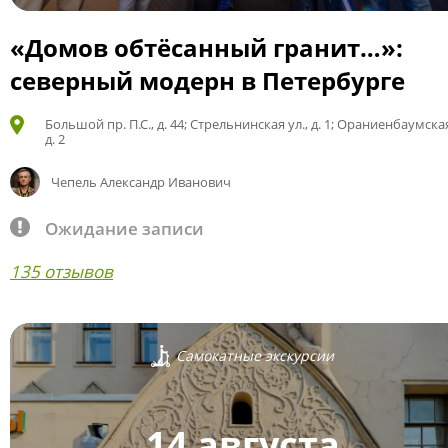
«Домов обтёсанный гранит…»:
северный модерн в Петербурге
Большой пр. П.С., д. 44; Стрельнинская ул., д. 1; Ораниенбаумская
д. 2
Чепель Александр Иванович
Ожидание записи
135 отзывов
Самокатные экскурсии
14 августа