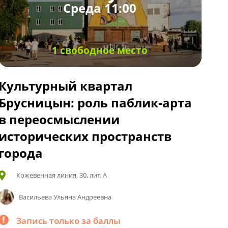
Среда 11:00
1 свободное место
Культурный квартал
Брусницын: роль паблик-арта
в переосмыслении
исторических пространств
города
Кожевенная линия, 30, лит. А
Васильева Ульяна Андреевна
Запись только за баллы