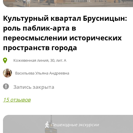
Культурный квартал Брусницын:
роль паблик-арта в
переосмыслении исторических
пространств города
Кожевенная линия, 30, лит. А
Васильева Ульяна Андреевна
Запись закрыта
15 отзывов
Пешеходные экскурсии