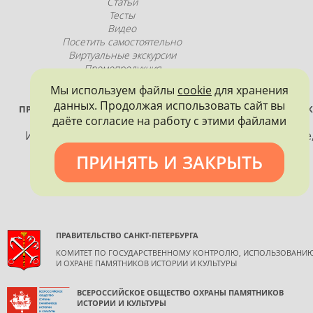
Статьи
Тесты
Видео
Посетить самостоятельно
Виртуальные экскурсии
Промопродукция
Мы используем файлы
cookie
для хранения
данных. Продолжая использовать сайт вы
ПРОЕКТ РЕАЛИЗУЕТСЯ ПРИ ПОДДЕРЖКЕ ПРАВИТЕЛЬСТВА САНК
даёте согласие на работу с этими файлами
ПЕТЕРБУРГА
Использование материалов, размещенных на сайте
допускается только с согласия правообладателя и
ПРИНЯТЬ И ЗАКРЫТЬ
обязательной ссылкой на источник информации.
ПРАВИТЕЛЬСТВО САНКТ-ПЕТЕРБУРГА
КОМИТЕТ ПО ГОСУДАРСТВЕННОМУ КОНТРОЛЮ, ИСПОЛЬЗОВАНИ
И ОХРАНЕ ПАМЯТНИКОВ ИСТОРИИ И КУЛЬТУРЫ
ВСЕРОССИЙСКОЕ ОБЩЕСТВО ОХРАНЫ ПАМЯТНИКОВ
ИСТОРИИ И КУЛЬТУРЫ