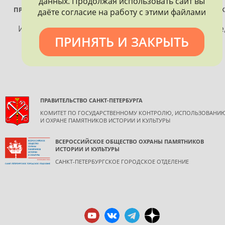
данных. Продолжая использовать сайт вы
ПРОЕКТ РЕАЛИЗУЕТСЯ ПРИ ПОДДЕРЖКЕ ПРАВИТЕЛЬСТВА САНК
даёте согласие на работу с этими файлами
ПЕТЕРБУРГА
Использование материалов, размещенных на сайте
ПРИНЯТЬ И ЗАКРЫТЬ
допускается только с согласия правообладателя и
обязательной ссылкой на источник информации.
ПРАВИТЕЛЬСТВО САНКТ-ПЕТЕРБУРГА
КОМИТЕТ ПО ГОСУДАРСТВЕННОМУ КОНТРОЛЮ, ИСПОЛЬЗОВАНИ
И ОХРАНЕ ПАМЯТНИКОВ ИСТОРИИ И КУЛЬТУРЫ
ВСЕРОССИЙСКОЕ ОБЩЕСТВО ОХРАНЫ ПАМЯТНИКОВ
ИСТОРИИ И КУЛЬТУРЫ
САНКТ-ПЕТЕРБУРГСКОЕ ГОРОДСКОЕ ОТДЕЛЕНИЕ