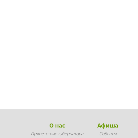
О нас
Афиша
Приветствие губернатора
События