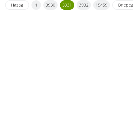
Назад
1
3930
3931
3932
15459
Впере