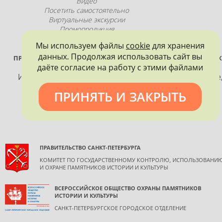
Видео
Посетить самостоятельно
Виртуальные экскурсии
Промопродукция
Мы используем файлы
cookie
для хранения
данных. Продолжая использовать сайт вы
ПРОЕКТ РЕАЛИЗУЕТСЯ ПРИ ПОДДЕРЖКЕ ПРАВИТЕЛЬСТВА САНК
даёте согласие на работу с этими файлами
ПЕТЕРБУРГА
Использование материалов, размещенных на сайте
допускается только с согласия правообладателя и
ПРИНЯТЬ И ЗАКРЫТЬ
обязательной ссылкой на источник информации.
ПРАВИТЕЛЬСТВО САНКТ-ПЕТЕРБУРГА
КОМИТЕТ ПО ГОСУДАРСТВЕННОМУ КОНТРОЛЮ, ИСПОЛЬЗОВАНИ
И ОХРАНЕ ПАМЯТНИКОВ ИСТОРИИ И КУЛЬТУРЫ
ВСЕРОССИЙСКОЕ ОБЩЕСТВО ОХРАНЫ ПАМЯТНИКОВ
ИСТОРИИ И КУЛЬТУРЫ
САНКТ-ПЕТЕРБУРГСКОЕ ГОРОДСКОЕ ОТДЕЛЕНИЕ