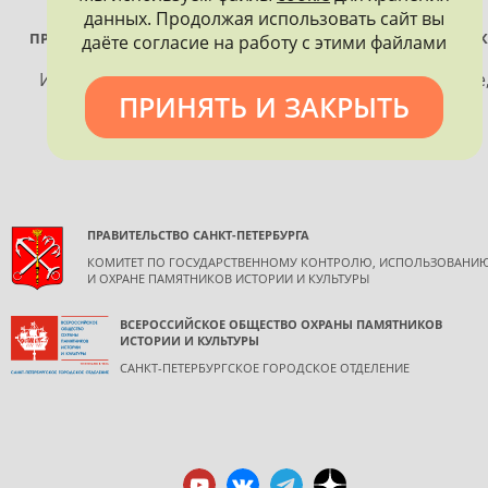
данных. Продолжая использовать сайт вы
ПРОЕКТ РЕАЛИЗУЕТСЯ ПРИ ПОДДЕРЖКЕ ПРАВИТЕЛЬСТВА САНК
даёте согласие на работу с этими файлами
ПЕТЕРБУРГА
Использование материалов, размещенных на сайте
ПРИНЯТЬ И ЗАКРЫТЬ
допускается только с согласия правообладателя и
обязательной ссылкой на источник информации.
ПРАВИТЕЛЬСТВО САНКТ-ПЕТЕРБУРГА
КОМИТЕТ ПО ГОСУДАРСТВЕННОМУ КОНТРОЛЮ, ИСПОЛЬЗОВАНИ
И ОХРАНЕ ПАМЯТНИКОВ ИСТОРИИ И КУЛЬТУРЫ
ВСЕРОССИЙСКОЕ ОБЩЕСТВО ОХРАНЫ ПАМЯТНИКОВ
ИСТОРИИ И КУЛЬТУРЫ
САНКТ-ПЕТЕРБУРГСКОЕ ГОРОДСКОЕ ОТДЕЛЕНИЕ