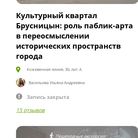
Культурный квартал
Брусницын: роль паблик-арта
в переосмыслении
исторических пространств
города
Кожевенная линия, 30, лит. А
Васильева Ульяна Андреевна
Запись закрыта
15 отзывов
Пешеходные экскурсии