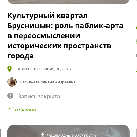
Культурный квартал
Брусницын: роль паблик-арта
в переосмыслении
исторических пространств
города
Кожевенная линия, 30, лит. А
Васильева Ульяна Андреевна
Запись закрыта
15 отзывов
Пешеходные экскурсии