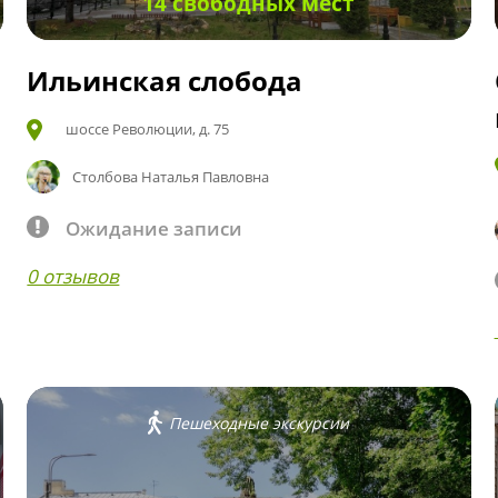
14 свободных мест
Ильинская слобода
шоссе Революции, д. 75
Столбова Наталья Павловна
Ожидание записи
0 отзывов
Пешеходные экскурсии