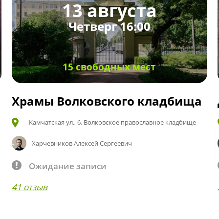
13 августа
Четверг 16:00
15 свободных мест
Храмы Волковского кладбища
Камчатская ул., 6, Волковское православное кладбище
Харчевников Алексей Сергеевич
Ожидание записи
41 отзыв