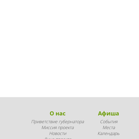
О нас
Афиша
Приветствие губернатора
События
Миссия проекта
Места
Новости
Календарь