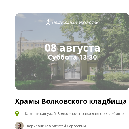
Пешеходные экскурсии
08 августа
Суббота 13:30
Храмы Волковского кладбища
Камчатская ул., 6, Волковское православное кладбище
Харчевников Алексей Сергеевич