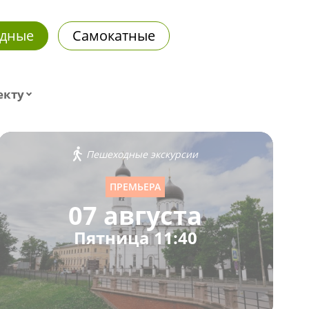
дные
Самокатные
екту
Пешеходные экскурсии
ПРЕМЬЕРА
07 августа
Пятница 11:40