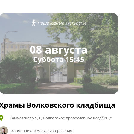
Пешеходные экскурсии
08 августа
Суббота 15:45
Храмы Волковского кладбища
Камчатская ул., 6, Волковское православное кладбище
Харчевников Алексей Сергеевич