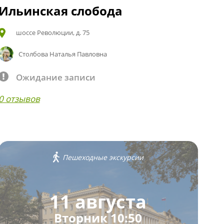
Ильинская слобода
шоссе Революции, д. 75
Столбова Наталья Павловна
Ожидание записи
0 отзывов
Пешеходные экскурсии
11 августа
Вторник 10:50