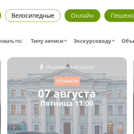
Велосипедные
Онлайн
Пешехо
Типу записи
Экскурсоводу
Объ
овать по:
Пешеходные экскурсии
ПРЕМЬЕРА
07 августа
Пятница 11:00