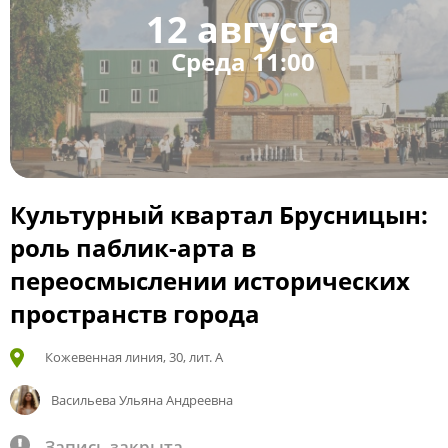
12 августа
Среда 11:00
Культурный квартал Брусницын:
роль паблик-арта в
переосмыслении исторических
пространств города
Кожевенная линия, 30, лит. А
Васильева Ульяна Андреевна
Запись закрыта