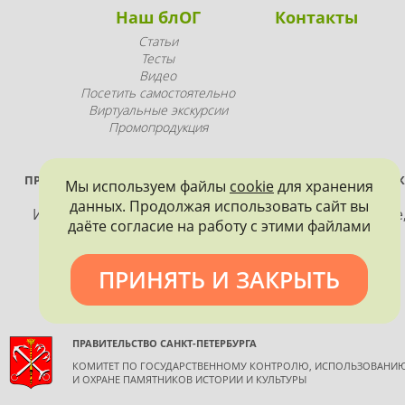
Наш блОГ
Контакты
Статьи
Тесты
Видео
Посетить самостоятельно
Виртуальные экскурсии
Промопродукция
ПРОЕКТ РЕАЛИЗУЕТСЯ ПРИ ПОДДЕРЖКЕ ПРАВИТЕЛЬСТВА САНК
Мы используем файлы
cookie
для хранения
ПЕТЕРБУРГА
данных. Продолжая использовать сайт вы
Использование материалов, размещенных на сайте
даёте согласие на работу с этими файлами
допускается только с согласия правообладателя и
обязательной ссылкой на источник информации.
ПРИНЯТЬ И ЗАКРЫТЬ
ПРАВИТЕЛЬСТВО САНКТ-ПЕТЕРБУРГА
КОМИТЕТ ПО ГОСУДАРСТВЕННОМУ КОНТРОЛЮ, ИСПОЛЬЗОВАНИ
И ОХРАНЕ ПАМЯТНИКОВ ИСТОРИИ И КУЛЬТУРЫ