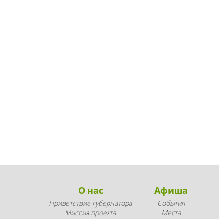
О нас
Афиша
Приветствие губернатора
События
Миссия проекта
Места