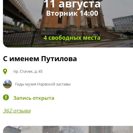
11 августа
Вторник 14:00
4 свободных места
С именем Путилова
пр. Стачек, д. 45
Гиды музея Нарвской заставы
Запись открыта
362 отзыва