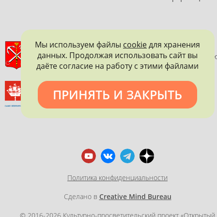
Мы используем файлы
cookie
для хранения
ПРАВИТЕЛЬСТВО САНКТ-ПЕТЕРБУРГА
данных. Продолжая использовать сайт вы
КОМИТЕТ ПО ГОСУДАРСТВЕННОМУ КОНТРОЛЮ, ИСПОЛЬЗОВАНИ
И ОХРАНЕ ПАМЯТНИКОВ ИСТОРИИ И КУЛЬТУРЫ
даёте согласие на работу с этими файлами
ВСЕРОССИЙСКОЕ ОБЩЕСТВО ОХРАНЫ ПАМЯТНИКОВ
ПРИНЯТЬ И ЗАКРЫТЬ
ИСТОРИИ И КУЛЬТУРЫ
САНКТ-ПЕТЕРБУРГСКОЕ ГОРОДСКОЕ ОТДЕЛЕНИЕ
Политика конфиденциальности
Сделано в
Creative Mind Bureau
© 2016-2026 Культурно-просветительский проект «Открытый