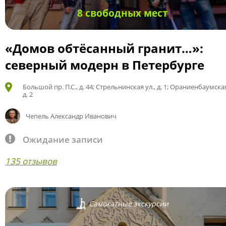
8 свободных мест
«Домов обтёсанный гранит…»:
северный модерн в Петербурге
Большой пр. П.С., д. 44; Стрельнинская ул., д. 1; Ораниенбаумская
д. 2
Чепель Александр Иванович
Ожидание записи
135 отзывов
Самокатные экскурсии