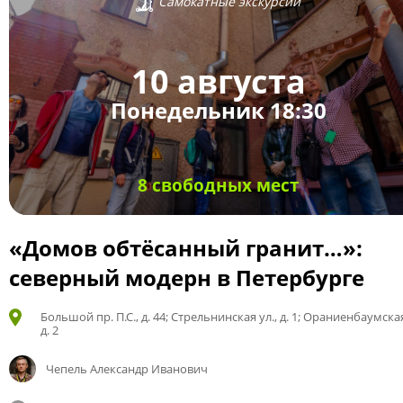
Самокатные экскурсии
10 августа
Понедельник 18:30
8 свободных мест
«Домов обтёсанный гранит…»:
северный модерн в Петербурге
Большой пр. П.С., д. 44; Стрельнинская ул., д. 1; Ораниенбаумская
д. 2
Чепель Александр Иванович