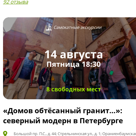
92 отзыва
Самокатные экскурсии
14 августа
Пятница 18:30
8 свободных мест
«Домов обтёсанный гранит…»:
северный модерн в Петербурге
Большой пр. П.С., д. 44; Стрельнинская ул., д. 1; Ораниенбаумская