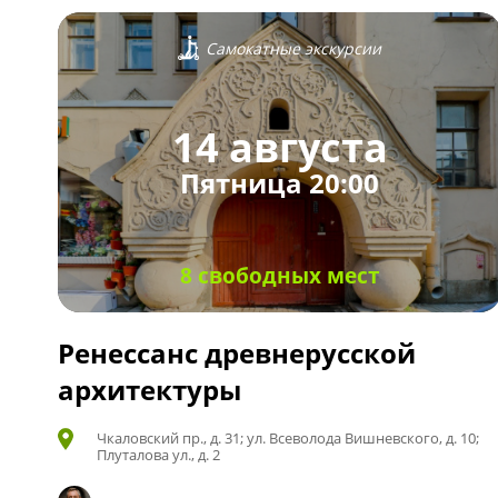
Самокатные экскурсии
14 августа
Пятница 20:00
8 свободных мест
Ренессанс древнерусской
архитектуры
Чкаловский пр., д. 31; ул. Всеволода Вишневского, д. 10;
Плуталова ул., д. 2