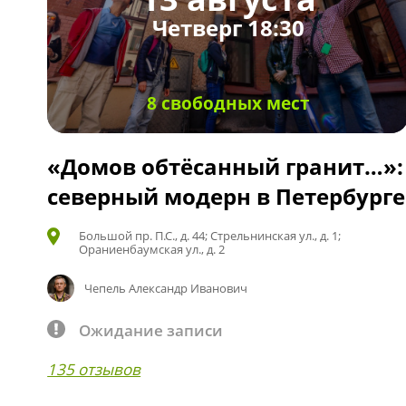
Четверг 18:30
8 свободных мест
«Домов обтёсанный гранит…»:
северный модерн в Петербурге
Большой пр. П.С., д. 44; Стрельнинская ул., д. 1;
Ораниенбаумская ул., д. 2
Чепель Александр Иванович
Ожидание записи
135 отзывов