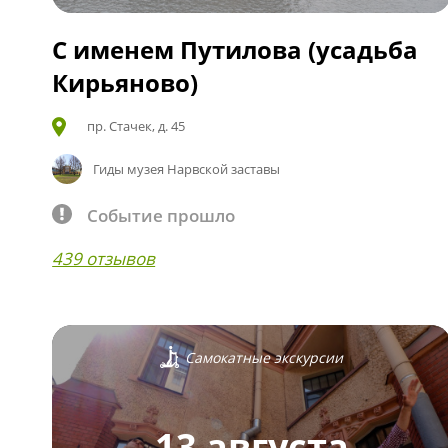
С именем Путилова (усадьба
Кирьяново)
пр. Стачек, д. 45
Гиды музея Нарвской заставы
Событие прошло
439 отзывов
Самокатные экскурсии
13 августа