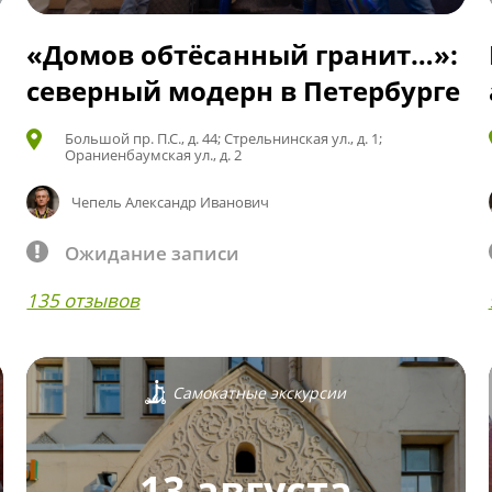
«Домов обтёсанный гранит…»:
северный модерн в Петербурге
Большой пр. П.С., д. 44; Стрельнинская ул., д. 1;
Ораниенбаумская ул., д. 2
Чепель Александр Иванович
Ожидание записи
135 отзывов
Самокатные экскурсии
13 августа