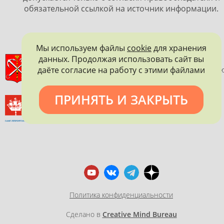
обязательной ссылкой на источник информации.
Мы используем файлы
cookie
для хранения
данных. Продолжая использовать сайт вы
ПРАВИТЕЛЬСТВО САНКТ-ПЕТЕРБУРГА
даёте согласие на работу с этими файлами
КОМИТЕТ ПО ГОСУДАРСТВЕННОМУ КОНТРОЛЮ, ИСПОЛЬЗОВАНИ
И ОХРАНЕ ПАМЯТНИКОВ ИСТОРИИ И КУЛЬТУРЫ
ПРИНЯТЬ И ЗАКРЫТЬ
ВСЕРОССИЙСКОЕ ОБЩЕСТВО ОХРАНЫ ПАМЯТНИКОВ
ИСТОРИИ И КУЛЬТУРЫ
САНКТ-ПЕТЕРБУРГСКОЕ ГОРОДСКОЕ ОТДЕЛЕНИЕ
Политика конфиденциальности
Сделано в
Creative Mind Bureau